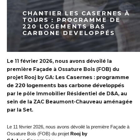
CHANTIER LES CASERNES À
TOURS : PROGRAMME DE
220 LOGEMENTS BAS
CARBONE DEVELOPPÉS
Le 11 février 2026, nous avons dévoilé la
première Façade à Ossature Bois (FOB) du
projet Rooj by GA: 𝗟𝗲𝘀 𝗖𝗮𝘀𝗲𝗿𝗻𝗲𝘀 : 𝗽𝗿𝗼𝗴𝗿𝗮𝗺𝗺𝗲
𝗱𝗲 𝟮𝟮𝟬 𝗹𝗼𝗴𝗲𝗺𝗲𝗻𝘁𝘀 𝗯𝗮𝘀 𝗰𝗮𝗿𝗯𝗼𝗻𝗲 𝗱𝗲́𝘃𝗲𝗹𝗼𝗽𝗽𝗲́𝘀
par le pôle Immobilier Résidentiel de D&A, au
sein de la ZAC Beaumont-Chauveau aménagée
par la Set.
Le 11 février 2026, nous avons dévoilé la première Façade à
Ossature Bois (FOB) du projet
Rooj by