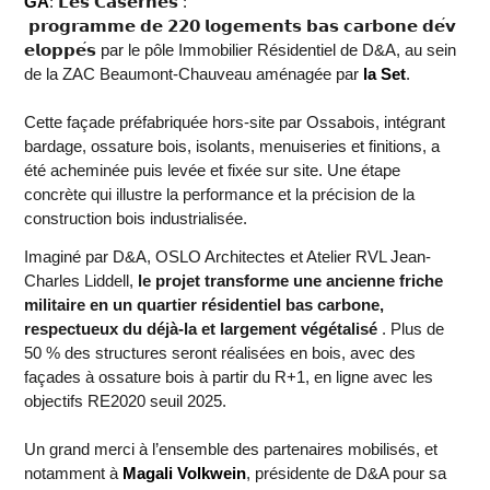
GA
:
𝗟𝗲𝘀
𝗖𝗮𝘀𝗲𝗿𝗻𝗲𝘀
:
𝗽𝗿𝗼𝗴𝗿𝗮𝗺𝗺𝗲
𝗱𝗲
𝟮𝟮𝟬
𝗹𝗼𝗴𝗲𝗺𝗲𝗻𝘁𝘀
𝗯𝗮𝘀
𝗰𝗮𝗿𝗯𝗼𝗻𝗲
𝗱𝗲
𝘃
𝗲𝗹𝗼𝗽𝗽𝗲
𝘀
par le pôle Immobilier Résidentiel de D&A, au sein
de la ZAC Beaumont-Chauveau aménagée par
la Set
.
Cette façade préfabriquée hors-site par Ossabois, intégrant
bardage, ossature bois, isolants, menuiseries et finitions, a
été acheminée puis levée et fixée sur site. Une étape
concrète qui illustre la performance et la précision de la
construction bois industrialisée.
Imaginé par D&A, OSLO Architectes et Atelier RVL Jean-
Charles Liddell,
le projet transforme une ancienne friche
militaire en un quartier résidentiel bas carbone,
respectueux du déjà-la et largement végétalisé
. Plus de
50 % des structures seront réalisées en bois, avec des
façades à ossature bois à partir du R+1, en ligne avec les
objectifs RE2020 seuil 2025.
Un grand merci à l’ensemble des partenaires mobilisés, et
notamment à
Magali Volkwein
, présidente de D&A pour sa