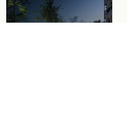
SAINT-LOUIS – STERLING
Découvrir le projet
TOULOUSE – CEAT – ZAC
GUILLAUMET – TENNIS
Découvrir le projet