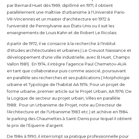
par Bernard Huet dès 1969, diplômé en 1971, il obtient
parallèlement une maîtrise d'urbanisme à l'Université Paris-
VIII-Vincennes et un master d'architecture en 1972 à
l'université de Pennsylvanie aux États-Unis ou il suit les
enseignements de Louis Kahn et de Robert Le Ricolais.
A partir de 1972, il se consacre à la recherche à l'Institut
d'études architecturales et urbaines ( Le Creusot Naissance et
développement d'une ville industrielle, avec B.Huet, Champs
Vallon 1981) . En 1974, il intègre l'agence Paul Chemetov-AUA
en tant que collaborateur puis comme associé, poursuivant
en parallèle ses recherches et ses publications ( Morphologie
urbaine et Typologie de l'habitat AA 1974; Pour un projet de
forme urbaine, premier article sur le Projet Urbain, AA 1976; De
la Logique de secteur au projet urbain, Villes en parallèle
1988; Pour un Urbanisme de Projet, note au Directeur de
l'Architecture et de l'Urbanisme 1983 etc.) et achève en 1984
le parking des Chaumettes à Saint-Denis pour lequel il obtient
le prix de l’Équerre d’argent.
De 1984 à 1990, il interrompt sa pratique professionnelle pour