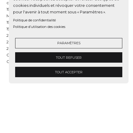
chaussées
cookies individuels et révoquer votre consentement
1995-2000 / anime l’atelier Projet urbain avec Ariella
pour l'avenir à tout moment sous « Paramètres ».
Masboungi
Politique de confidentialité
1998 / Grand Prix de l'urbanisme
Politique d’utilisation des cookies
1998 / Prix de l'art urbain
2006 / Prix de la Biennale de l'habitat durable
2009 / Pyramide d’or
PARAMÈTRES
2009/ Grand Prix des écoquartiers ( Caserne de Bonne à
Grenoble)
TOUT REFUSER
Chevalier de la Légion d'Honneur
TOUT ACCEPTER
RECHERCHE
ARCHITECTURE
PROJETS URBAINS
PAYSAGE