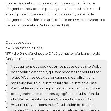
Son œuvre a été couronnée par plusieurs prix, l'Équerre
d'argent en 1984 pour le parking des Chaumettes, le Grand
Prix du projet urbain en 1993 pour Montreuil, la médaille
d'argent de l'Académie d'architecture en 1994 et le Grand Prix
de l'urbanisme et de l'art urbain en 1998.
Quelques dates :
1946 / naissance à Paris
1971 / diplôme d’architecte DPLG et master d’urbanisme de
l’université Paris-8
1972 / Master of Architecture-University of Pennsylvania - class
Nous utilisons des cookies sur les pages de ce site Web :
of Louis I. Kahn
des cookies essentiels, qui sont nécessaires pour utiliser
1974-1984 / collaborateur puis associé de l’agence Paul
le site Web ; les cookies fonctionnels, qui offrent une
Chemetov-AUA
meilleure facilité d'utilisation lors de l'utilisation du site
1984 / Prix de l'Équerre d'argent
Web ; et les cookies de performance, que nous utilisons
1984-1990 / professeur à l’École d’architecture de Nancy et de
pour générer des données agrégées sur l'utilisation du
Paris-Tolbiac
site Web et des statistiques. Si vous choisissez "TOUT
1990 / création de l’agence Devillers & associés
ACCEPTER", vous consentez à l'utilisation de tous les
1995-1999 / professeur à l’École nationale des ponts et
cookies. Vous pouvez accepter et refuser des types de