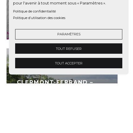
pour l'avenir à tout moment sous « Paramètres ».
PROSPECTIVE URBAINE
Politique de confidentialité
FRESNES 2030
Politique d’utilisation des cookies
Découvrir le projet
PARAMÈTRES
TOUT REFUSER
TOUT ACCEPTER
CLERMONT-FERRAND –
NPNRU DE SAINT-JACQUES
Découvrir le projet