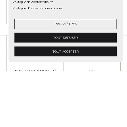
Politique de confidentialité
Politique d’utilisation des cookies
PARAMÈTRES
TOUT REFUSER
RECHERCHE
ARCHITECTURE
TOUT ACCEPTER
PROJETS URBAINS
PAYSAGE
TERRITOIRES & MOBILITÉ
TOUS
CONTACTEZ-NOUS