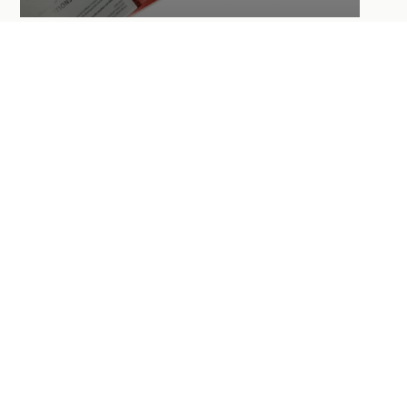
REIMS 2020 - PROJET DE
DÉVELOPPEMENT
MÉTROPOLITAIN
Découvrir le projet
RECHERCHE
ARCHITECTURE
PROJETS URBAINS
PAYSAGE
TERRITOIRES & MOBILITÉ
TOUS