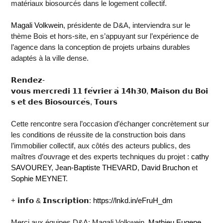
matériaux biosourcés dans le logement collectif.
Magali Volkwein
, présidente de D&A, interviendra sur le
thème Bois et hors-site, en s’appuyant sur l’expérience de
l’agence dans la conception de projets urbains durables
adaptés à la ville dense.
𝗥𝗲𝗻𝗱𝗲𝘇
-
𝘃𝗼𝘂𝘀
𝗺𝗲𝗿𝗰𝗿𝗲𝗱𝗶
𝟭𝟭
𝗳𝗲
𝘃𝗿𝗶𝗲𝗿
𝗮
̀
𝟭𝟰𝗵𝟯𝟬
,
𝗠𝗮𝗶𝘀𝗼𝗻
𝗱𝘂
𝗕𝗼𝗶
𝘀
𝗲𝘁
𝗱𝗲𝘀
𝗕𝗶𝗼𝘀𝗼𝘂𝗿𝗰𝗲
𝘀
,
𝗧𝗼𝘂𝗿𝘀
Cette rencontre sera l’occasion d’échanger concrètement sur
les conditions de réussite de la construction bois dans
l’immobilier collectif, aux côtés des acteurs publics, des
maîtres d’ouvrage et des experts techniques du projet :
cathy
SAVOUREY
,
Jean-Baptiste THEVARD
,
David Bruchon
et
Sophie MEYNET
.
+
𝗶𝗻𝗳𝗼
&
𝗜𝗻𝘀𝗰𝗿𝗶𝗽𝘁𝗶𝗼𝗻
:
https://lnkd.in/eFruH_dm
Merci aux équipes D&A: Magali Volkwein,
Mathieu Eugene
,