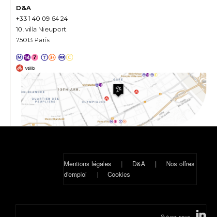
D&A
+33 1 40 09 64 24
10, villa Nieuport
75013 Paris
Mentions légales
|
D&A
|
Nos offres
d'emploi
|
Cookies
Suivez-nous