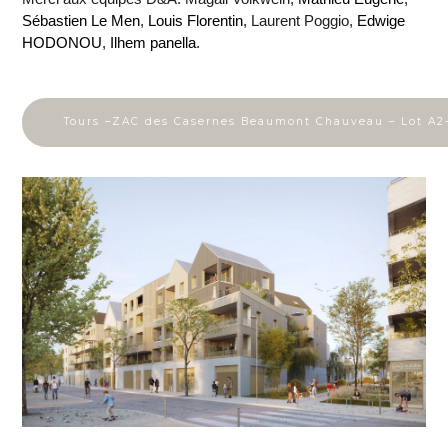
Sébastien Le Men
,
Louis Florentin
, Laurent Poggio,
Edwige
HODONOU
,
Ilhem panella
.
Tours –ZAC des Casernes Beaumont Chauveau – Lot A2-
vue du projet de logements sociaux et en accession développé p