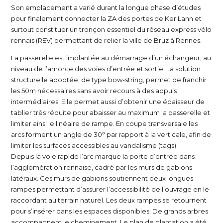
Son emplacement a varié durant la longue phase d’études
pour finalement connecter la ZA des portes de Ker Lann et
surtout constituer un tronçon essentiel du réseau express vélo
rennais (REV) permettant de relier la ville de Bruz à Rennes.
La passerelle est implantée au démarrage d’un échangeur, au
niveau de l’amorce des voies d’entrée et sortie. La solution
structurelle adoptée, de type bow-string, permet de franchir
les 50m nécessaires sans avoir recours à des appuis
intermédiaires. Elle permet aussi d’obtenir une épaisseur de
tablier très réduite pour abaisser au maximum la passerelle et
limiter ainsi le linéaire de rampe. En coupe transversale les
arcs forment un angle de 30° par rapport à la verticale, afin de
limiter les surfaces accessibles au vandalisme (tags).
Depuis la voie rapide l’arc marque la porte d’entrée dans
l’agglomération rennaise, cadré par les murs de gabions
latéraux. Ces murs de gabions soutiennent deux longues
rampes permettant d’assurer l’accessibilité de l’ouvrage en le
raccordant au terrain naturel. Les deux rampes se retournent
pour s’insérer dans les espaces disponibles. De grands arbres
accompagnent le cheminement. Le plan de plantation a été