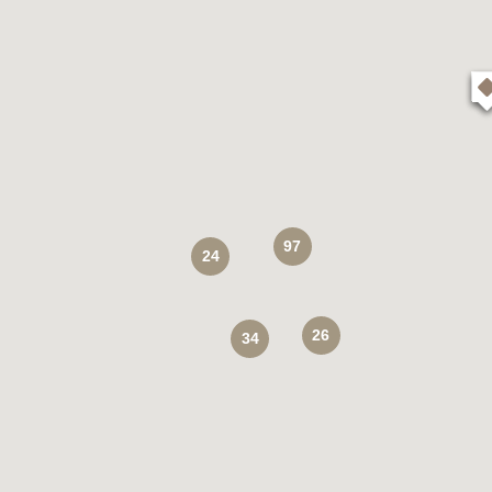
97
24
26
34