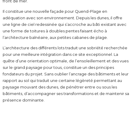
front de mer.
Il constitue une nouvelle façade pour Quend-Plage en
adéquation avec son environnement. Depuis les dunes, il offre
une ligne de ciel redessinée qui s’accroche au bâti existant avec
une forme de toitures à doubles pentes faisant écho à
l’architecture balnéaire, aux petites cabanes de plage.
L’architecture des différents lots traduit une sobriété recherchée
pour une meilleure intégration dans ce site exceptionnel. La
quête d’une orientation optimale, de l’ensoleillement et des vues
sur le grand paysage pour tous, constitue un des principes
fondateurs du projet. Sans oublier l’ancrage des bâtiments et leur
rapport au sol qui traduit une certaine légèreté permettant au
paysage mouvant des dunes, de pénétrer entre ou sous les
bâtiments, d’accompagner ses transformations et de maintenir sa
présence dominante.