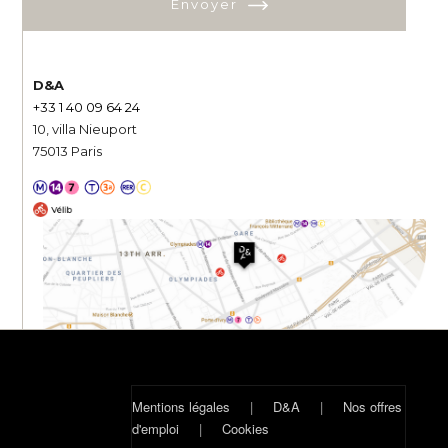
Envoyer
D&A
+33 1 40 09 64 24
10, villa Nieuport
75013 Paris
Mentions légales
|
D&A
|
Nos offres
d'emploi
|
Cookies