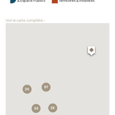
& Espace Publics
Territoires & Mobilités
Voir la carte complète ›
97
24
26
34