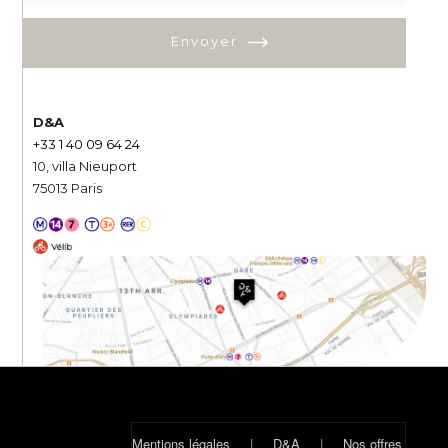
Envoyer
D&A
+33 1 40 09 64 24
10, villa Nieuport
75013 Paris
Mentions légales
|
D&A
|
Nos offres