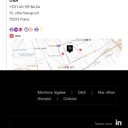
D&A
+33 1 40 09 64 24
10, villa Nieuport
75013 Paris
Mentions légales
|
D&A
|
Nos offres
d'emploi
|
Cookies
Suivez-nous