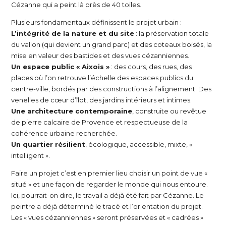
Cézanne qui a peint là près de 40 toiles.
Plusieurs fondamentaux définissent le projet urbain :
L’intégrité de la nature et du site
: la préservation totale
du vallon (qui devient un grand parc) et des coteaux boisés, la
mise en valeur des bastides et des vues cézanniennes.
Un espace public « Aixois »
: des cours, des rues, des
places où l’on retrouve l’échelle des espaces publics du
centre-ville, bordés par des constructions à l’alignement. Des
venelles de cœur d’îlot, des jardins intérieurs et intimes.
Une architecture contemporaine
, construite ou revêtue
de pierre calcaire de Provence et respectueuse de la
cohérence urbaine recherchée.
Un quartier résilient
, écologique, accessible, mixte, «
intelligent ».
Faire un projet c’est en premier lieu choisir un point de vue «
situé » et une façon de regarder le monde qui nous entoure.
Ici, pourrait-on dire, le travail a déjà été fait par Cézanne. Le
peintre a déjà déterminé le tracé et l’orientation du projet.
Les « vues cézanniennes » seront préservées et « cadrées »