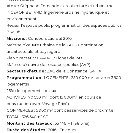
Atelier Stéphane Fernandez architecture et urbanisme
INGEROP BET VRD Ingénierie urbaine, hydraulique et
environnement
Réussir l’espace public programmation des espaces publics
BKclub
Missions
: Concours Lauréat 2016
Maîtrise d’œuvre urbaine de la ZAC - Coordination
architecturale et paysagère
Plan directeur / CPAUPE / Fiches de lots
Maîtrise d’œuvre des espaces publics (AVP)
Secteurs d’étude
: ZAC de la Constance : 24 HA
Programmation
: LOGEMENTS : 250 000 m² (environ 3600
logements)
25% de logement sociaux
ACTIVITES : 70 550 m² (dont 15 000m² en cours de
construction avec Voyage Privé)
COMMERCES : 5 960 m² dont des services de proximité
TOTAL : 326 540m² SP
Montant des travaux
: 55 M€ HT (38,5 ha)
Durée des études
: 2016 - En cours