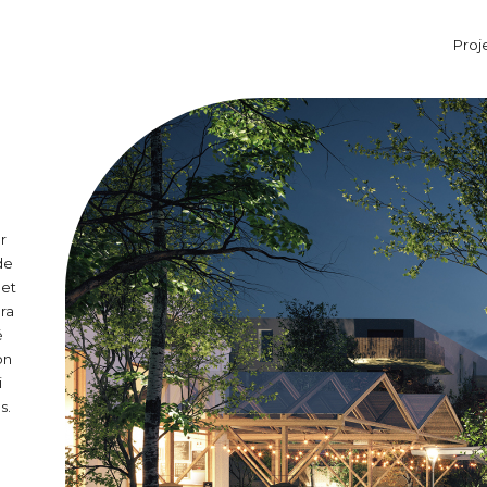
Proj
Aller au contenu principal
er
 de
 et
era
é
on
i
s.