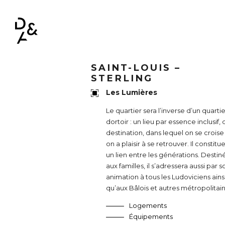
NAVIGATION PRINCIPALE
SAINT-LOUIS –
STERLING
Les Lumières
Le quartier sera l’inverse d’un quarti
dortoir : un lieu par essence inclusif,
destination, dans lequel on se croise
on a plaisir à se retrouver. Il constitu
un lien entre les générations. Destin
aux familles, il s’adressera aussi par s
animation à tous les Ludoviciens ains
qu’aux Bâlois et autres métropolitain
Logements
Équipements