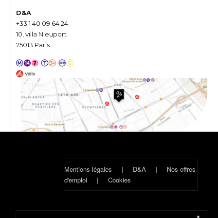
D&A
+33 1 40 09 64 24
10, villa Nieuport
75013 Paris
Mentions légales
|
D&A
|
Nos offres
d'emploi
|
Cookies