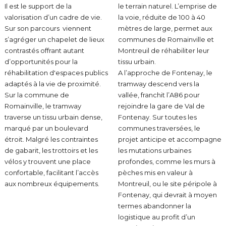
Il est le support de la
le terrain naturel. L’emprise de
valorisation d’un cadre de vie.
la voie, réduite de 100 à 40
Sur son parcours viennent
mètres de large, permet aux
s’agréger un chapelet de lieux
communes de Romainville et
contrastés offrant autant
Montreuil de réhabiliter leur
d’opportunités pour la
tissu urbain.
réhabilitation d'espaces publics
A l’approche de Fontenay, le
adaptés à la vie de proximité.
tramway descend vers la
Sur la commune de
vallée, franchit l’A86 pour
Romainville, le tramway
rejoindre la gare de Val de
traverse un tissu urbain dense,
Fontenay. Sur toutes les
marqué par un boulevard
communes traversées, le
étroit. Malgré les contraintes
projet anticipe et accompagne
de gabarit, les trottoirs et les
les mutations urbaines
vélos y trouvent une place
profondes, comme les murs à
confortable, facilitant l’accès
pèches mis en valeur à
aux nombreux équipements.
Montreuil, ou le site péripole à
Fontenay, qui devrait à moyen
termes abandonner la
logistique au profit d’un