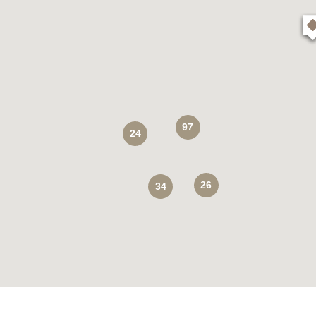
97
24
26
34