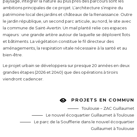
paysage, intégrer la nature au plus près des parcours sont les
ambitions principales de ce projet. L’architecture s’inspire du
patrimoine local des jardins et châteaux de la Renaissance. Outre
le jardin république, un second parc articule, au nord, le site avec
la commune de Saint-Avertin. Un mail planté relie ces espaces
majeurs : une grande artère autour de laquelle se déploient îlots
et bâtiments. La végétation constitue le fil directeur des
aménagements, la respiration vitale nécessaire à la santé et au
bien-être.
Le projet urbain se développera sur presque 20 années en deux
grandes étapes (2026 et 2040) que des opérations à tiroirs
viendront cadencer.
PROJETS EN COMMUN
Toulouse – ZAC Guillaumet
Le nouvel écoquartier Guillaumet à Toulouse
Le parc de la Soufflerie dans le nouvel écoquartier
Guillaumet à Toulouse