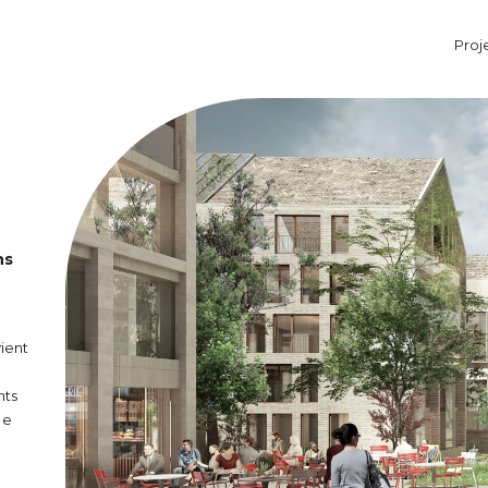
Proj
Aller au contenu principal
ns
ient
nts
 e